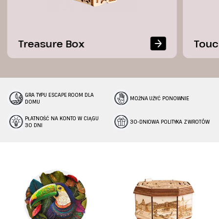
Treasure Box
Touc
GRA TYPU ESCAPE ROOM DLA
MOŻNA UŻYĆ PONOWNIE
DOMU
PŁATNOŚĆ NA KONTO W CIĄGU
30-DNIOWA POLITYKA ZWROTÓW
30 DNI