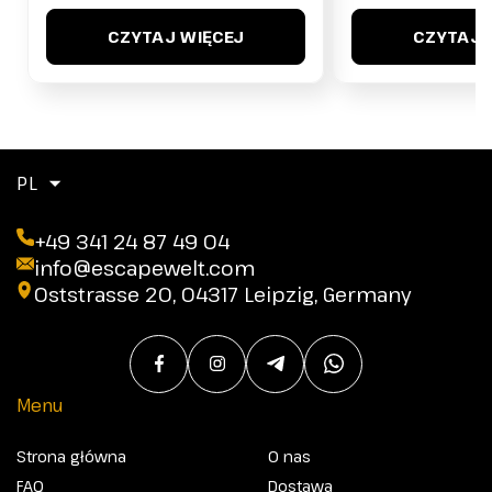
CZYTAJ WIĘCEJ
CZYTAJ 
PL
+49 341 24 87 49 04
info@escapewelt.com
Oststrasse 20, 04317 Leipzig, Germany
Menu
Strona główna
O nas
FAQ
Dostawa