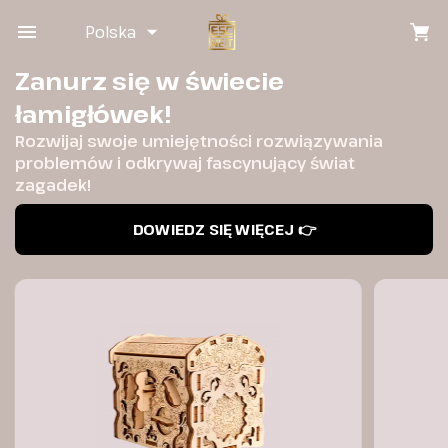
Polska
Zanurz się w świecie
łamigłówek!
Rozwijaj swoje umiejętności rozwiązywania
problemów i odkrywaj fascynujący świat
zagadek!
DOWIEDZ SIĘ WIĘCEJ 👉